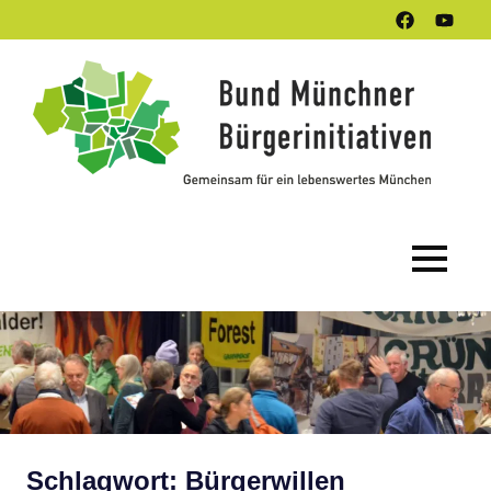
Zum
Facebook
Youtub
Inhalt
Kanal
springen
B
M
Bü
Gemeinsam
e.
für
ein
(B
lebenswertes
MENÜ
München
Schlagwort:
Bürgerwillen