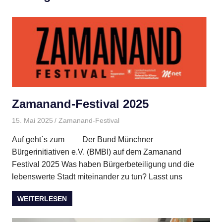
Zamanand-Festival 2025
15. Mai 2025
BMBI
Zamanand-Festival
Auf geht`s zum Der Bund Münchner
Bürgerinitiativen e.V. (BMBI) auf dem Zamanand
Festival 2025 Was haben Bürgerbeteiligung und die
lebenswerte Stadt miteinander zu tun? Lasst uns
WEITERLESEN