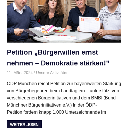
Petition „Bürgerwillen ernst
nehmen – Demokratie stärken!”
11. März 2024
BMBI
Unsere Aktivitäten
ÖDP München reicht Petition zur bayernweiten Stärkung
von Bürgerbegehren beim Landtag ein – unterstützt von
verschiedenen Bürgerinitiativen und dem BMBI (Bund
Münchner Bürgerinitiativen e.V.) In der ÖDP-
Petition fordern knapp 1.000 Unterzeichnende im
WEITERLESEN