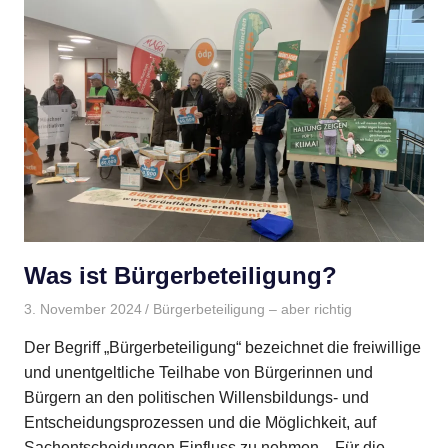
Was ist Bürgerbeteiligung?
3. November 2024
BMBI
Bürgerbeteiligung – aber richtig
Der Begriff „Bürgerbeteiligung“ bezeichnet die freiwillige
und unentgeltliche Teilhabe von Bürgerinnen und
Bürgern an den politischen Willensbildungs- und
Entscheidungsprozessen und die Möglichkeit, auf
Sachentscheidungen Einfluss zu nehmen. Für die