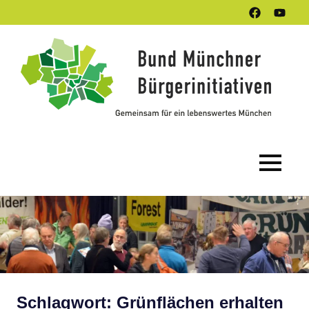
Zum
Facebook
Youtub
Inhalt
Kanal
springen
B
M
Bü
Gemeinsam
e.
für
ein
(B
lebenswertes
MENÜ
München
Schlagwort:
Grünflächen erhalten