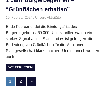
1 Jahr Bürgerbegehren –
“Grünflächen erhalten”
10. Februar 2024
BMBI
Unsere Aktivitäten
Ende Februar endet die Bindungsfrist des
Bürgerbegehrens. 60.000 Unterschriften waren ein
starkes Signal an die Stadt und es ist gelungen, die
Bedeutung von Grünflächen für die Münchner
Stadtgesellschaft klarzumachen. Und dennoch wurden
auch
WEITERLESEN
Seitennummerierung
Nächste
1
2
»
Beiträge
der
Beiträge