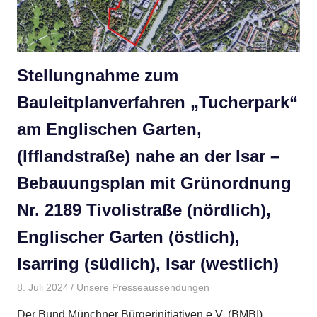
Stellungnahme zum
Bauleitplanverfahren „Tucherpark“
am Englischen Garten,
(Ifflandstraße) nahe an der Isar –
Bebauungsplan mit Grünordnung
Nr. 2189 Tivolistraße (nördlich),
Englischer Garten (östlich),
Isarring (südlich), Isar (westlich)
8. Juli 2024
BMBI
Unsere Presseaussendungen
Der Bund Münchner Bürgerinitiativen e.V. (BMBI)