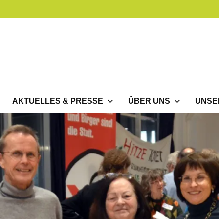
Bund
Münchner
Bürgerinitiativen
e.V.
AKTUELLES & PRESSE
ÜBER UNS
UNSE
(BMBI)