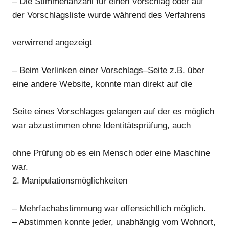
–
D
ie Stimmenanzahl für eine
n
Vorschlag
oder auf
der
Vorschlagsliste
wurde während des Verf
ahrens
verwirrend angezeigt
–
B
eim Verlinken einer
Vorschlags
–
Seite z.B. ü
ber
eine andere Website
,
konnte man direkt auf die
Seite eines Vorschlages gelangen auf der es möglich
war
abzustimmen ohne Identitätsprüfung, auch
ohne Prüfung ob es ein Mensch oder eine Maschine
war.
2. Manipulationsmöglichkeiten
– Mehrfachabstimmung war offensichtlich möglich.
– Abstimmen konnte jeder, unabhängig vom Wohnort,