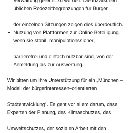
Verwaltung gerecht zu
werden.
Die inzwischen
üblichen Redezeitbegrenzungen für Bürger
der einzelnen Sit
zungen zeigen dies
überdeutlich.
Nutzung von Plattformen zur Online Beteiligung,
wenn sie stabil, manipulationssicher
,
barrierefrei und einfach nutzbar sind, von der
Anmeldung bis
zur Auswertung
.
Wir bitten um
Ihre Unterstü
tzung für ein
„München
–
Modell
der bürgerinteressen
–
orientierten
Stadtentwicklung
“
. Es geht vor allem darum, dass
Experten der Planung, des Klimaschutzes, des
Umweltschutzes
, der sozialen Arbeit
mit den