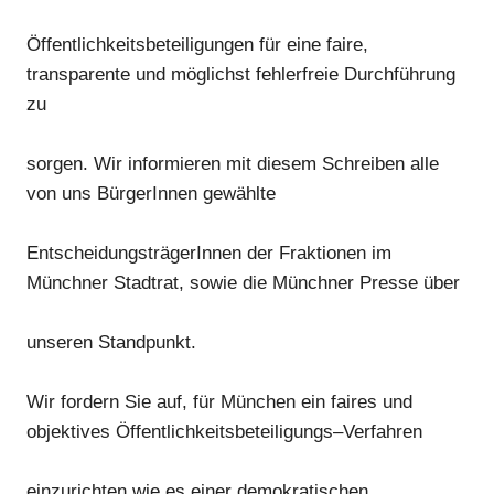
Öffentlichkeitsbeteiligung
e
n für eine faire,
transparente und möglichst fehlerfreie Durchführung
zu
sorgen.
Wir informieren mit diesem Schreiben al
le
von uns BürgerInnen gewählte
Entscheidungsträ
gerInnen
der
Fraktionen im
Münchner Stadtrat,
sowie die Münchner Presse über
unseren Standpunkt.
Wir
fordern Sie auf, für München
ein
faire
s
und
obj
ektive
s
Öffentlichkeitsbeteiligungs
–
Verfahren
einzurichten
wie
es
einer demokratischen