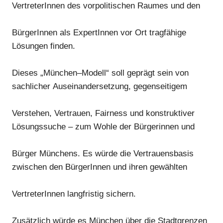
VertreterInnen des vorpolitischen Raumes und den
BürgerInnen
als ExpertInnen vor Ort
tragfähige
Lösungen
finden.
Dieses
„München
–
Modell
“
soll geprägt sein
von
sachlicher
A
useinandersetzung,
gegenseitigem
Verstehen, Vertrauen, Fairness und konstruktiver
Lösungssuche
–
zum Wohle der Bürgerinnen und
Bürger Münchens. Es würde die Vertrauensbasis
zwischen den B
ürgerInnen und ihren gewählten
VertreterInnen langfristig sichern.
Zusätzlich
würde
es
München über die Stadtgrenzen