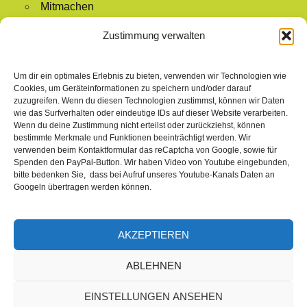
Mitmachen
Mitglied werden
Zustimmung verwalten
Redaktion
Mitglieder-Login
Um dir ein optimales Erlebnis zu bieten, verwenden wir Technologien wie
Cookies, um Geräteinformationen zu speichern und/oder darauf
zuzugreifen. Wenn du diesen Technologien zustimmst, können wir Daten
wie das Surfverhalten oder eindeutige IDs auf dieser Website verarbeiten.
NAVIGATION
Wenn du deine Zustimmung nicht erteilst oder zurückziehst, können
bestimmte Merkmale und Funktionen beeinträchtigt werden. Wir
Startseite
verwenden beim Kontaktformular das reCaptcha von Google, sowie für
Spenden den PayPal-Button. Wir haben Video von Youtube eingebunden,
Aktuelles & Presse
bitte bedenken Sie, dass bei Aufruf unseres Youtube-Kanals Daten an
Über uns
Googeln übertragen werden können.
BMBI Leistungen
AKZEPTIEREN
© 2021 - 2026 Bund Münchner Bürgerintiativen e.V.
ABLEHNEN
Kontakt
Impressum
Satzung
Datenschutzerklärung
EINSTELLUNGEN ANSEHEN