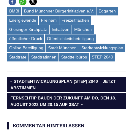
BMBI
Bund Münchner Bürgerinitiativen e.V.
Eggarten
Energiewende
Freiham
Freizeitflächen
Giesinger Kirchplatz
Initiativen
München
öffentlicher Druck
Öffentlichkeitsbeteiligung
Online Beteiligung
Stadt München
Stadtentwicklungsplan
Stadträte
Stadträtinnen
Stadtteilbüros
STEP 2040
Beitragsnavigation
VORHERIGER
STADTENTWICKLUNGSPLAN (STEP) 2040 – JETZT
BEITRAG:
ABSTIMMEN
NÄCHSTER
FERNSEHTIP BAUEN DER ZUKUNFT AM DO, DEN 18.
BEITRAG:
AUGUST 2022 UM 20.15 AUF 3SAT
KOMMENTAR HINTERLASSEN